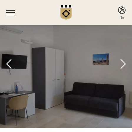
ITA
ITA
ENG